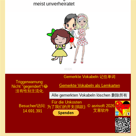
meist unverheiratet
00320
Gemerkte Vokabeln 记住单词
Triggerwarnung:
Gemerkte Vokabeln als Lernkarten
Nicht "gegendert"!😂
没有性别主流化.
Alle gemerkten Vokabeln löschen 删除所有
Für die Unkosten
Besucher/访问:
© asrisoft 2026
为了我们的开支(捐款):
艾塞软件
14.691.391