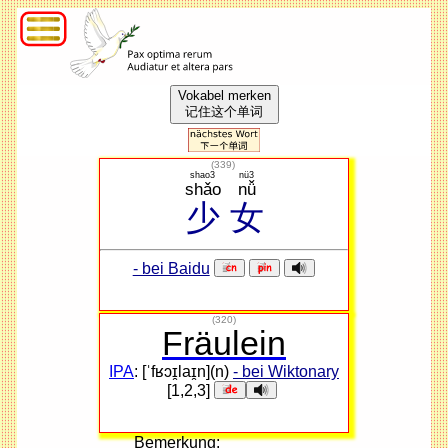
Vokabel merken
记住这个单词
(
339
)
shao3
nü3
shǎo
nǚ
少
女
- bei Baidu
(320)
Fräulein
IPA
: [ˈfʁɔɪ̯laɪ̯n](n)
- bei Wiktonary
[1,2,3]
Bemerkung: