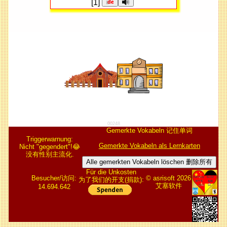
[1]
00248
Gemerkte Vokabeln 记住单词
Triggerwarnung:
Gemerkte Vokabeln als Lernkarten
Nicht "gegendert"!😂
没有性别主流化.
Alle gemerkten Vokabeln löschen 删除所有
Für die Unkosten
Besucher/访问:
© asrisoft 2026
为了我们的开支(捐款):
艾塞软件
14.694.642