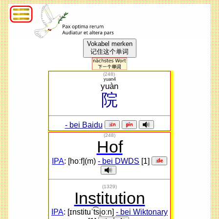
Vokabel merken
记住这个单词
(
248
)
yuan4
yuàn
院
- bei Baidu
(248)
Hof
IPA
: [hoːf](m)
- bei DWDS
[1]
(1329)
Institution
IPA
: [ɪnstituˈt͡si̯oːn]
- bei Wiktonary