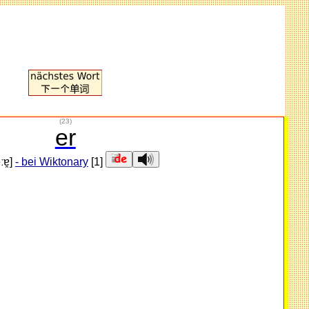
(23)
er
ːɐ̯]
- bei Wiktonary
[1]