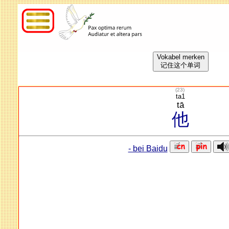
Vokabel merken
记住这个单词
(
23
)
ta1
tā
他
- bei Baidu