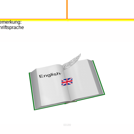
emerkung:
riftsprache
00189