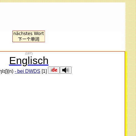
(187)
Englisch
ɛŋlɪʃ](n)
- bei DWDS
[1]