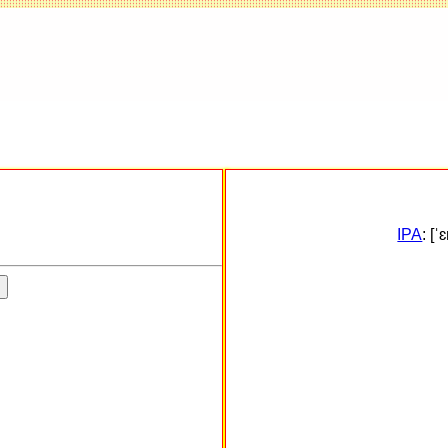
IPA
: [ˈ