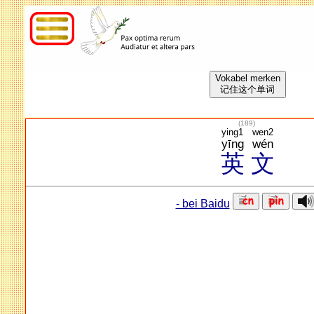
Vokabel merken
记住这个单词
(
189
)
ying1
wen2
yīng
wén
英
文
- bei Baidu