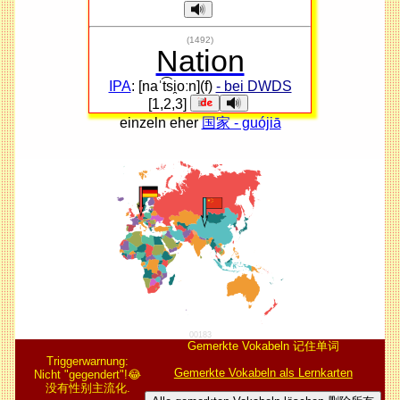
(1492)
Nation
IPA
: [naˈt͡si̯oːn](f)
- bei DWDS
[1,2,3]
einzeln eher
国家 - guójiā
00183
Gemerkte Vokabeln 记住单词
Triggerwarnung:
Gemerkte Vokabeln als Lernkarten
Nicht "gegendert"!😂
没有性别主流化.