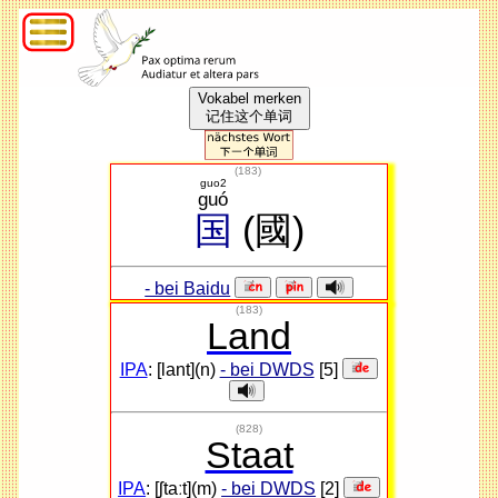
Vokabel merken
记住这个单词
(
183
)
guo2
guó
国
(國)
- bei Baidu
(183)
Land
IPA
: [lant](n)
- bei DWDS
[5]
(828)
Staat
IPA
: [ʃtaːt](m)
- bei DWDS
[2]