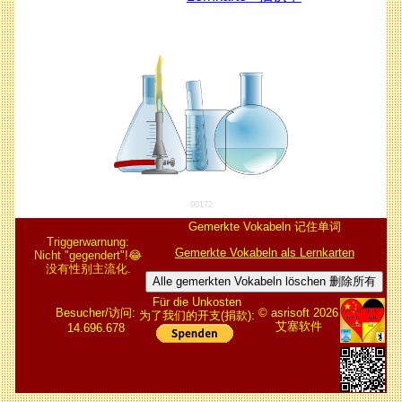
00172
Gemerkte Vokabeln 记住单词
Triggerwarnung:
Gemerkte Vokabeln als Lernkarten
Nicht "gegendert"!😂
没有性别主流化.
Alle gemerkten Vokabeln löschen 删除所有
Für die Unkosten
Besucher/访问:
© asrisoft 2026
为了我们的开支(捐款):
艾塞软件
14.696.678