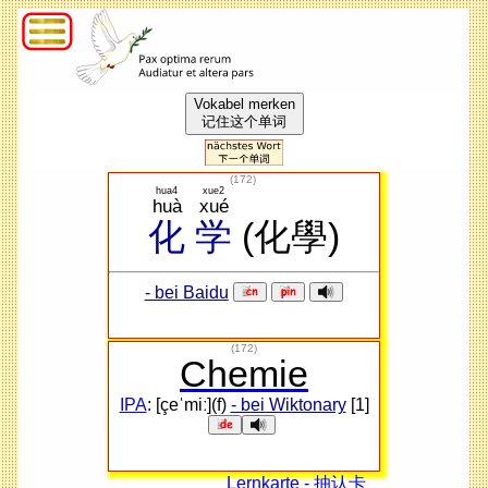
Vokabel merken
记住这个单词
(
172
)
hua4
xue2
huà
xué
化
学
(化學)
- bei Baidu
(172)
Chemie
IPA
: [çeˈmiː](f)
- bei Wiktonary
[1]
Lernkarte - 抽认卡