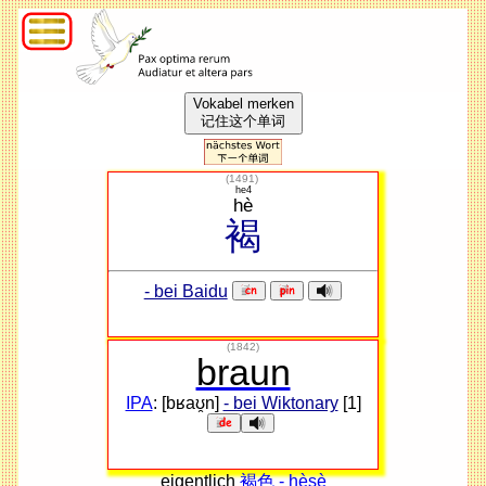
Vokabel merken
记住这个单词
(
1491
)
he4
hè
褐
- bei Baidu
(1842)
braun
IPA
: [bʁaʊ̯n]
- bei Wiktonary
[1]
eigentlich
褐色 - hèsè