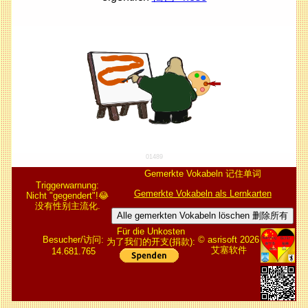
01489
Gemerkte Vokabeln 记住单词
Triggerwarnung:
Gemerkte Vokabeln als Lernkarten
Nicht "gegendert"!😂
没有性别主流化.
Alle gemerkten Vokabeln löschen 删除所有
Für die Unkosten
Besucher/访问:
© asrisoft 2026
为了我们的开支(捐款):
艾塞软件
14.681.765