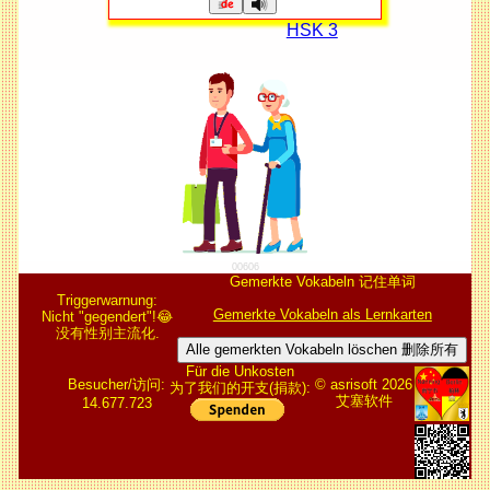
HSK 3
00606
Gemerkte Vokabeln 记住单词
Triggerwarnung:
Gemerkte Vokabeln als Lernkarten
Nicht "gegendert"!😂
没有性别主流化.
Alle gemerkten Vokabeln löschen 删除所有
Für die Unkosten
Besucher/访问:
© asrisoft 2026
为了我们的开支(捐款):
艾塞软件
14.677.723