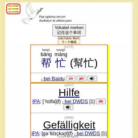
Vokabel merken
记住这个单词
(
1475
)
bang1
mang2
bāng
máng
帮
忙
(幫忙)
- bei Baidu
(1807)
Hilfe
IPA
: [ˈhɪlfə](f)
- bei DWDS
[1]
(1808)
Gefälligkeit
IPA
: [ɡəˈfɛlɪçkaɪ̯t](f)
- bei DWDS
[1]