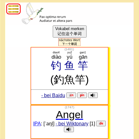
Vokabel merken
记住这个单词
(
1461
)
diao4
yu2
gan1
diào
yú
gān
钓
鱼
竿
(釣魚竿)
- bei Baidu
(1747)
Angel
IPA
: [ˈaŋl̩]
- bei Wiktonary
[1]