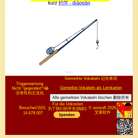
kurz
钓竿 - diàogān
01461
Gemerkte Vokabeln 记住单词
Triggerwarnung:
Gemerkte Vokabeln als Lernkarten
Nicht "gegendert"!😂
没有性别主流化.
Alle gemerkten Vokabeln löschen 删除所有
Für die Unkosten
Besucher/访问:
© asrisoft 2026
为了我们的开支(捐款):
艾塞软件
14.679.007