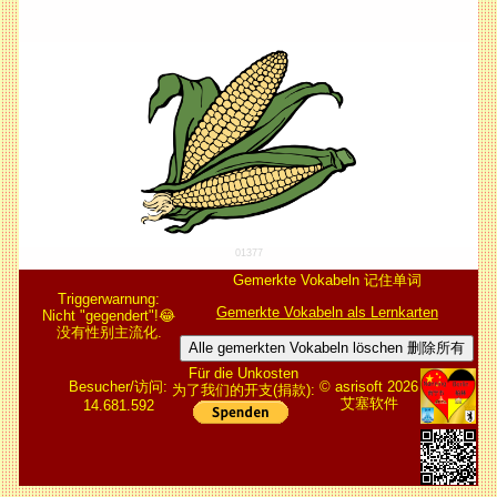
01377
Gemerkte Vokabeln 记住单词
Triggerwarnung:
Gemerkte Vokabeln als Lernkarten
Nicht "gegendert"!😂
没有性别主流化.
Alle gemerkten Vokabeln löschen 删除所有
Für die Unkosten
Besucher/访问:
© asrisoft 2026
为了我们的开支(捐款):
艾塞软件
14.681.592