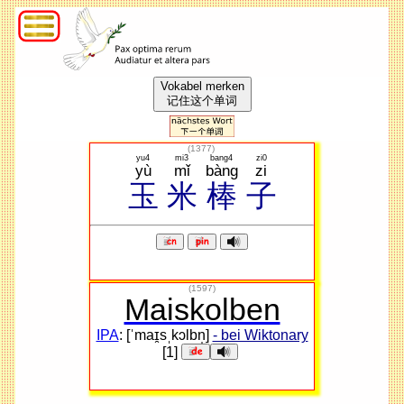
Vokabel merken
记住这个单词
(
1377
)
yu4
mi3
bang4
zi0
yù
mǐ
bàng
zi
玉
米
棒
子
(1597)
Maiskolben
IPA
: [ˈmaɪ̯sˌkɔlbn̩]
- bei Wiktonary
[1]