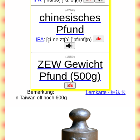
(4269)
chinesisches
Pfund
IPA
: [çiˈneːzɪʃə] [ˈpfʊnt](n)
(1559)
ZEW Gewicht
Pfund (500g)
Bemerkung:
Lernkarte - 抽认卡
in Taiwan oft noch 600g