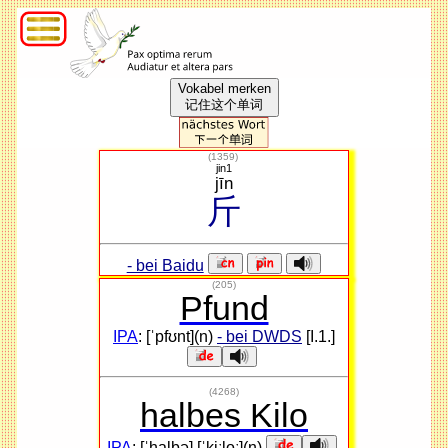
Vokabel merken
记住这个单词
(
1359
)
jin1
jīn
斤
- bei Baidu
(205)
Pfund
IPA
: [ˈpfʊnt](n)
- bei DWDS
[I.1.]
(4268)
halbes Kilo
IPA
: [ˈhalbə] [ˈkiːloː](n)