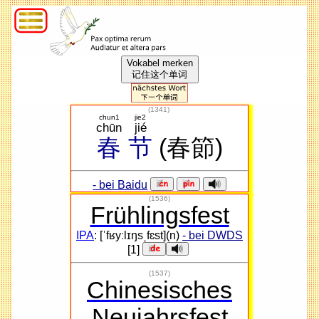
Vokabel merken
记住这个单词
(
1341
)
chun1
jie2
chūn
jié
春
节
(春節)
- bei Baidu
(1536)
Frühlingsfest
IPA
: [ˈfʁyːlɪŋsˌfɛst](n)
- bei DWDS
[1]
(1537)
Chinesisches
Neujahrsfest