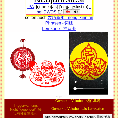
IPA
: [çiˈneːzɪʃəs] [ˈnɔɪ̯jaːɐ̯sfɛst](n)
-
bei DWDS
[1]
selten auch
农历新年 - nónglìxīnnián
Phrasen - 词组
Lernkarte - 抽认卡
01341
Gemerkte Vokabeln 记住单词
Triggerwarnung:
Gemerkte Vokabeln als Lernkarten
Nicht "gegendert"!😂
没有性别主流化.
Alle gemerkten Vokabeln löschen 删除所有