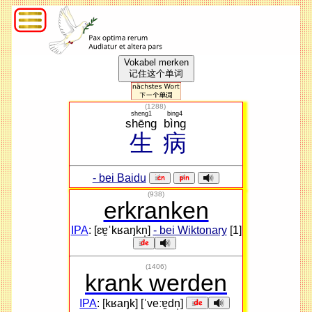
Vokabel merken
记住这个单词
(
1288
)
sheng1
bing4
shēng
bìng
生
病
- bei Baidu
(938)
erkranken
IPA
: [ɛɐ̯ˈkʁaŋkn̩]
- bei Wiktonary
[1]
(1406)
krank werden
IPA
: [kʁaŋk] [ˈveːɐ̯dn̩]