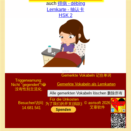
auch
得病 - débìng
Lernkarte - 抽认卡
HSK 2
00938
Gemerkte Vokabeln 记住单词
Triggerwarnung:
Gemerkte Vokabeln als Lernkarten
Nicht "gegendert"!😂
没有性别主流化.
Alle gemerkten Vokabeln löschen 删除所有
Für die Unkosten
Besucher/访问:
© asrisoft 2026
为了我们的开支(捐款):
艾塞软件
14.681.541