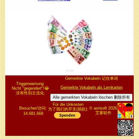
01250
Gemerkte Vokabeln 记住单词
Triggerwarnung:
Gemerkte Vokabeln als Lernkarten
Nicht "gegendert"!😂
没有性别主流化.
Alle gemerkten Vokabeln löschen 删除所有
Für die Unkosten
Besucher/访问:
© asrisoft 2026
为了我们的开支(捐款):
艾塞软件
14.681.668