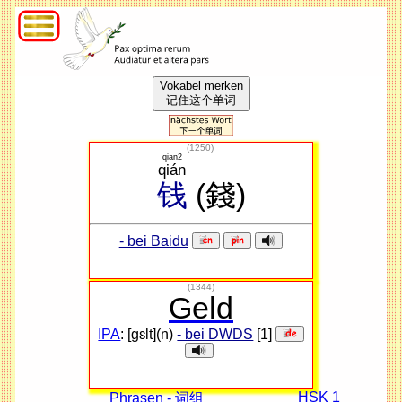
Vokabel merken
记住这个单词
(
1250
)
qian2
qián
钱
(錢)
- bei Baidu
(1344)
Geld
IPA
: [ɡɛlt](n)
- bei DWDS
[1]
HSK 1
Phrasen - 词组