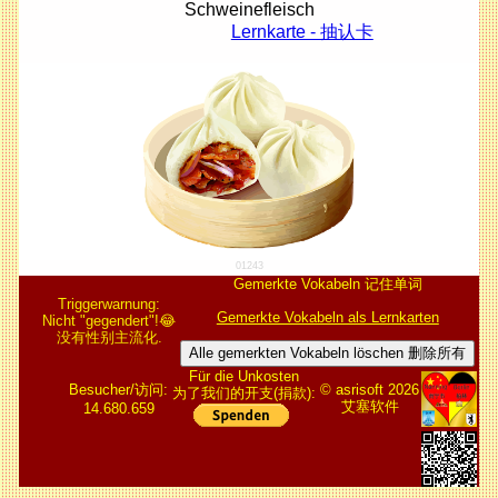
Schweinefleisch
Lernkarte - 抽认卡
01243
Gemerkte Vokabeln 记住单词
Triggerwarnung:
Gemerkte Vokabeln als Lernkarten
Nicht "gegendert"!😂
没有性别主流化.
Alle gemerkten Vokabeln löschen 删除所有
Für die Unkosten
Besucher/访问:
© asrisoft 2026
为了我们的开支(捐款):
艾塞软件
14.680.659