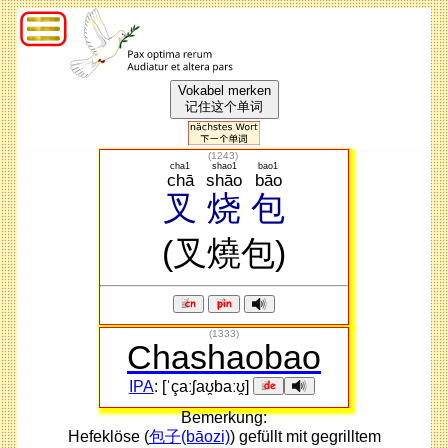
Vokabel merken
记住这个单词
(
1243
)
cha1
shao1
bao1
chā
shāo
bāo
叉
烧
包
(叉燒包)
(1333)
Chashaobao
IPA
: [ˈçaːʃaʊ̯baːʊ̯]
Bemerkung:
Hefeklöse (
包子(bāozi)
) gefüllt mit gegrilltem