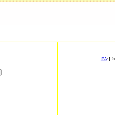
IPA
: [ˈf