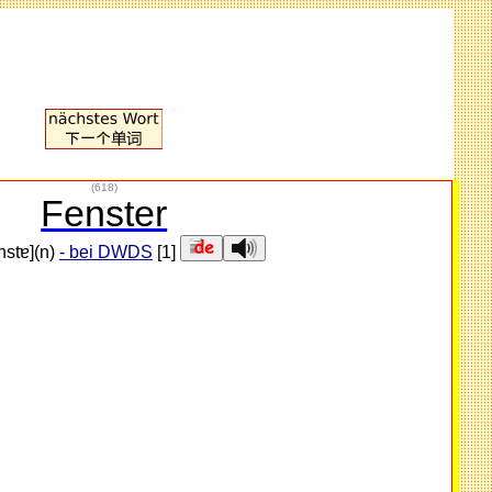
(618)
Fenster
ɛnstɐ](n)
- bei DWDS
[1]