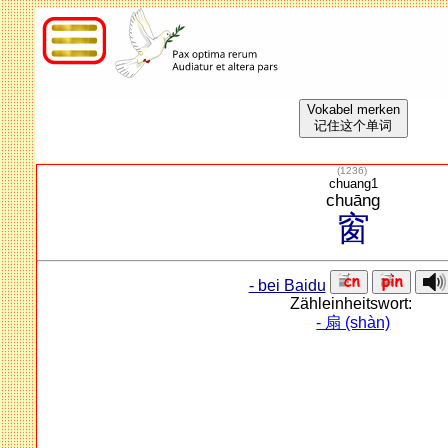
Vokabel merken
记住这个单词
(
1236
)
chuang1
chuāng
窗
- bei Baidu
Zähleinheitswort:
- 扇 (shàn)