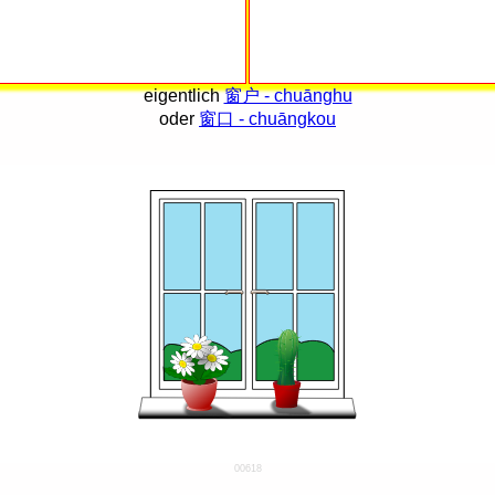
eigentlich
窗户 - chuānghu
oder
窗口 - chuāngkou
00618