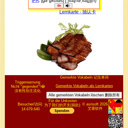
IPA
: [ɡəˈɡʀɪltəs] [ˈʃvaɪ̯nəˌflaɪ̯ʃ](n)
Lernkarte - 抽认卡
01232
Gemerkte Vokabeln 记住单词
Triggerwarnung:
Gemerkte Vokabeln als Lernkarten
Nicht "gegendert"!😂
没有性别主流化.
Alle gemerkten Vokabeln löschen 删除所有
Für die Unkosten
Besucher/访问:
© asrisoft 2026
为了我们的开支(捐款):
艾塞软件
14.679.640