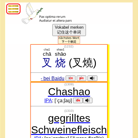
Vokabel merken
记住这个单词
(
1232
)
cha1
shao1
chā
shāo
叉
烧
(叉燒)
- bei Baidu
(1309)
Chashao
IPA
: [ˈçaːʃaʊ̯]
(1310)
gegrilltes
Schweinefleisch