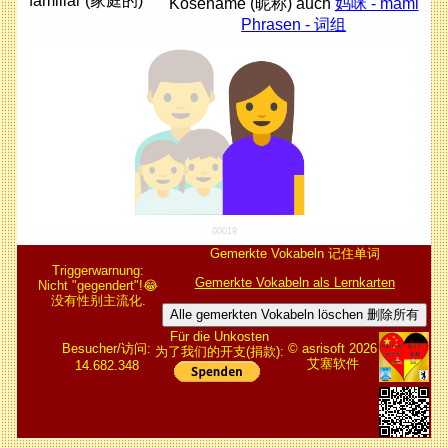
familiär (家庭​的)
Kosename (昵称) auch
妈咪 - māmi
Phrasen - 词组
00019
Gemerkte Vokabeln 记住单词
Triggerwarnung:
Gemerkte Vokabeln als Lernkarten
Nicht "gegendert"!😂
没有性别主流化.
Alle gemerkten Vokabeln löschen 删除所有
Für die Unkosten
Besucher/访问:
© asrisoft 2026
为了我们的开支(捐款):
艾塞软件
14.682.348