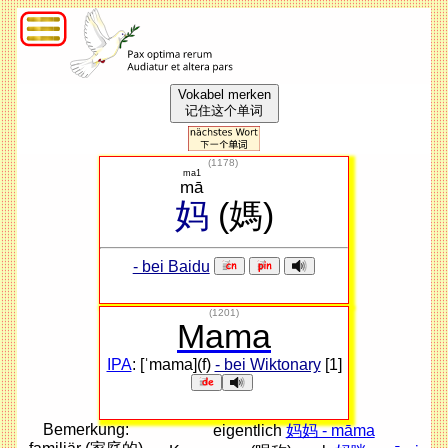
Vokabel merken
记住这个单词
(
1178
)
ma1
mā
妈
(媽)
- bei Baidu
(1201)
Mama
IPA
: [ˈmama](f)
- bei Wiktonary
[1]
Bemerkung:
eigentlich
妈妈 - māma