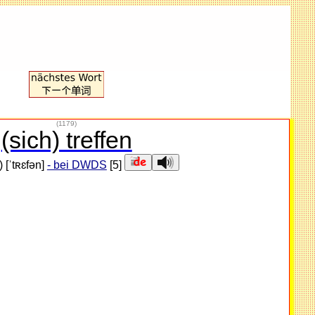
(1179)
(sich) treffen
]) [ˈtʀɛfən]
- bei DWDS
[5]