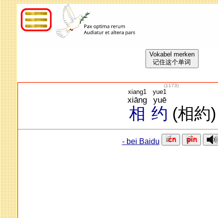
Vokabel merken
记住这个单词
(
1173
)
xiang1
yue1
xiāng
yuē
相
约
(相約)
- bei Baidu