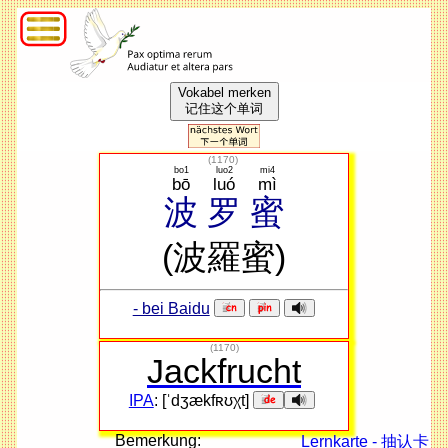
Vokabel merken
记住这个单词
(
1170
)
bo1
luo2
mi4
bō
luó
mì
波
罗
蜜
(波羅蜜)
- bei Baidu
(1170)
Jackfrucht
IPA
: [ˈdʒækfʀʊχt]
Bemerkung:
Lernkarte - 抽认卡