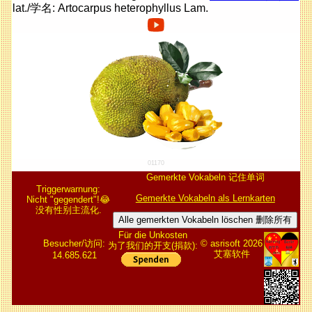
lat./学名: Artocarpus heterophyllus Lam.
01170
Gemerkte Vokabeln 记住单词
Triggerwarnung:
Gemerkte Vokabeln als Lernkarten
Nicht "gegendert"!😂
没有性别主流化.
Alle gemerkten Vokabeln löschen 删除所有
Für die Unkosten
Besucher/访问:
© asrisoft 2026
为了我们的开支(捐款):
艾塞软件
14.685.621