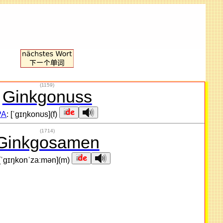
(1159)
Ginkgonuss
PA
: [ˈɡɪŋkonʊs](f)
(1714)
Ginkgosamen
 [ˈɡɪŋkonˈzaːmən](m)