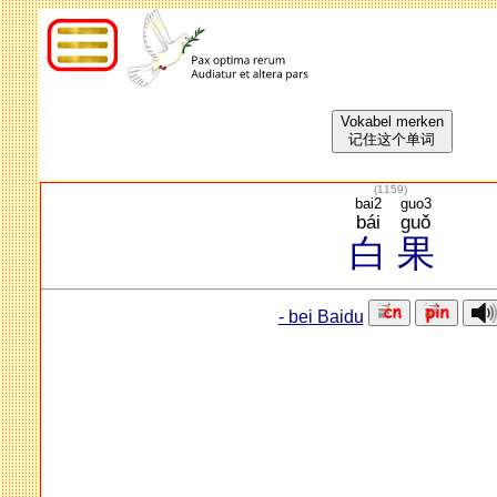
Vokabel merken
记住这个单词
(
1159
)
bai2
guo3
bái
guǒ
白
果
- bei Baidu