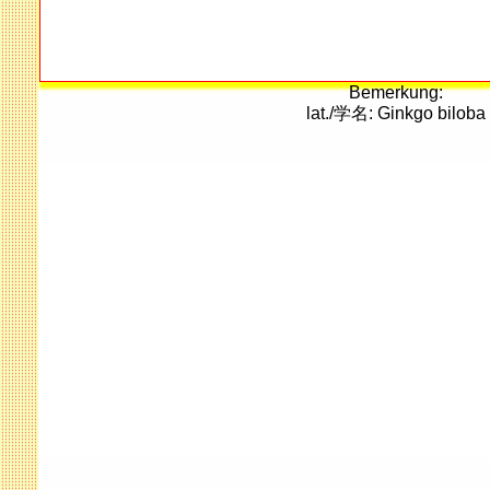
Bemerkung:
lat./学名: Ginkgo biloba