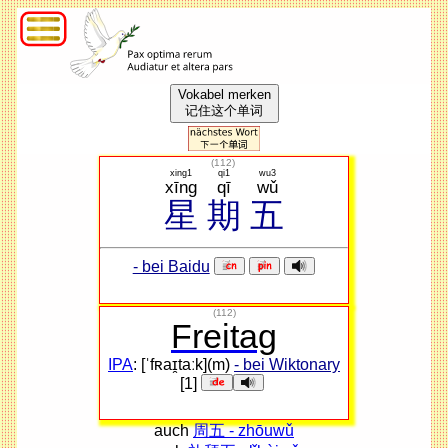
Vokabel merken
记住这个单词
(
112
)
xing1
qi1
wu3
xīng
qī
wǔ
星
期
五
- bei Baidu
(112)
Freitag
IPA
: [ˈfʀaɪ̯taːk](m)
- bei Wiktonary
[1]
auch
周五 - zhōuwǔ