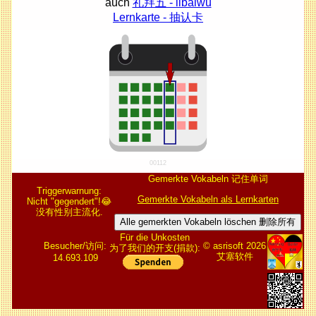
auch
礼拜五 - lǐbàiwǔ
Lernkarte - 抽认卡
00112
Gemerkte Vokabeln 记住单词
Triggerwarnung:
Gemerkte Vokabeln als Lernkarten
Nicht "gegendert"!😂
没有性别主流化.
Alle gemerkten Vokabeln löschen 删除所有
Für die Unkosten
Besucher/访问:
© asrisoft 2026
为了我们的开支(捐款):
艾塞软件
14.693.109