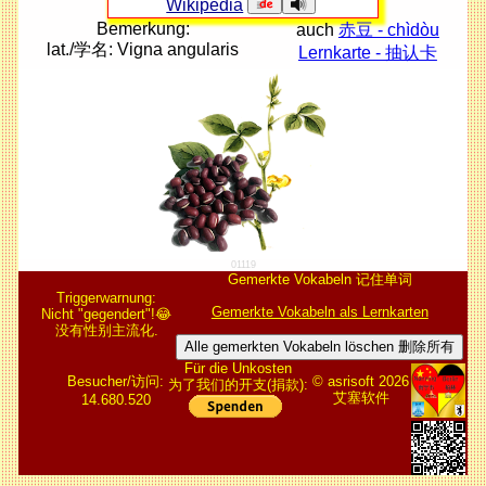
Wikipedia
Bemerkung:
auch
赤豆 - chìdòu
lat./学名: Vigna angularis
Lernkarte - 抽认卡
01119
Gemerkte Vokabeln 记住单词
Triggerwarnung:
Gemerkte Vokabeln als Lernkarten
Nicht "gegendert"!😂
没有性别主流化.
Alle gemerkten Vokabeln löschen 删除所有
Für die Unkosten
Besucher/访问:
© asrisoft 2026
为了我们的开支(捐款):
艾塞软件
14.680.520