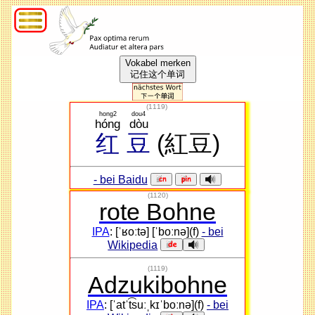
Vokabel merken
记住这个单词
(
1119
)
hong2
dou4
hóng
dòu
红
豆
(紅豆)
- bei Baidu
(1120)
rote Bohne
IPA
: [ˈʁoːtə] [ˈboːnə](f)
- bei
Wikipedia
(1119)
Adzukibohne
IPA
: [ˈatˈt͡suːˌkɪˈboːnə](f)
- bei