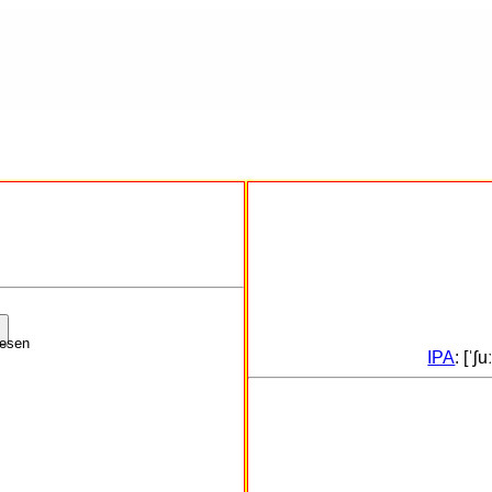
IPA
: [ˈʃuː