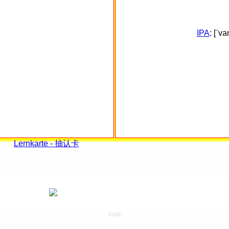
IPA
: [ˈvan
Lernkarte - 抽认卡
01106