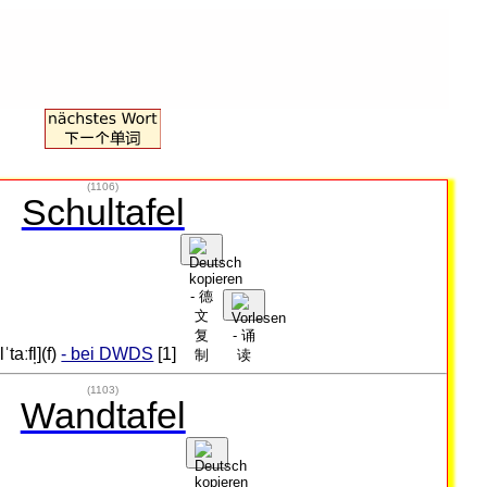
(1106)
Schultafel
lˈtaːfl̩](f)
- bei DWDS
[1]
(1103)
Wandtafel