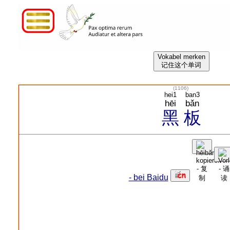
Vokabel merken
记住这个单词
(
1106
)
hei1
ban3
hēi
bǎn
黑
板
- bei Baidu