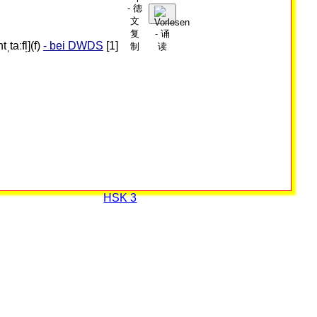
tˌtaːfl̩](f)
- bei DWDS
[1]
HSK 3