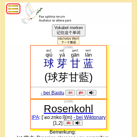
Vokabel merken
记住这个单词
(
1098
)
qiu2
ya2
gan1
lan2
qiú
yá
gān
lán
球
芽
甘
蓝
(球芽甘藍)
- bei Baidu
(1098)
Rosenkohl
IPA
: [ˈʁoːzn̩koːl](m)
- bei Wiktonary
[1,2]
Bemerkung: