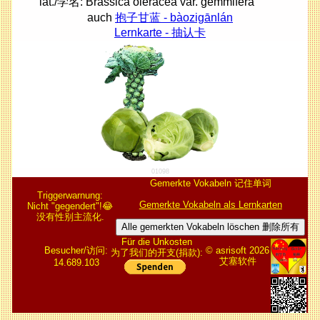
lat./学名: Brassica oleracea var. gemmifera
auch
抱子甘蓝 - bàozigānlán
Lernkarte - 抽认卡
01098
Gemerkte Vokabeln 记住单词
Triggerwarnung:
Gemerkte Vokabeln als Lernkarten
Nicht "gegendert"!😂
没有性别主流化.
Alle gemerkten Vokabeln löschen 删除所有
Für die Unkosten
Besucher/访问:
© asrisoft 2026
为了我们的开支(捐款):
艾塞软件
14.689.103