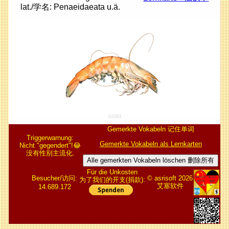
lat./学名: Penaeidaeata u.ä.
01093
Gemerkte Vokabeln 记住单词
Triggerwarnung:
Gemerkte Vokabeln als Lernkarten
Nicht "gegendert"!😂
没有性别主流化.
Alle gemerkten Vokabeln löschen 删除所有
Für die Unkosten
Besucher/访问:
© asrisoft 2026
为了我们的开支(捐款):
艾塞软件
14.689.172