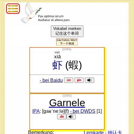
Vokabel merken
记住这个单词
(
1093
)
xia1
xiā
虾
(蝦)
- bei Baidu
(1093)
Garnele
IPA
: [ɡaʁˈneːlə](f)
- bei DWDS
[1]
Bemerkung:
Lernkarte - 抽认卡