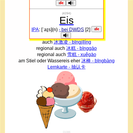
(4294)
Eis
IPA
: [ˈaɪ̯s](n)
- bei DWDS
[2]
auch
冰激凌 - bīngjīlíng
regional auch
冰糕 - bīnggāo
regional auch
雪糕 - xuěgāo
am Stiel oder Wassereis eher
冰棒 - bīngbàng
Lernkarte - 抽认卡
01086