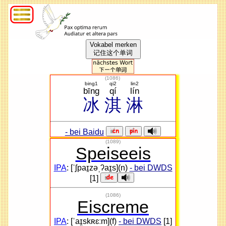
Vokabel merken
记住这个单词
(
1086
)
bing1
qi2
lin2
bīng
qí
lín
冰
淇
淋
- bei Baidu
(1089)
Speiseeis
IPA
: [ˈʃpaɪ̯zəˌʔaɪ̯s](n)
- bei DWDS
[1]
(1086)
Eiscreme
IPA
: [ˈaɪ̯skʀɛːm](f)
- bei DWDS
[1]