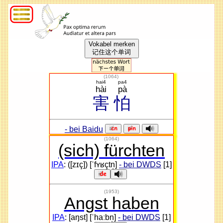
Vokabel merken
记住这个单词
(
1064
)
hai4
pa4
hài
pà
害
怕
- bei Baidu
(1064)
(sich) fürchten
IPA
: ([zɪç]) [ˈfʏʁçtn̩]
- bei DWDS
[1]
(1953)
Angst haben
IPA
: [aŋst] [ˈhaːbn̩]
- bei DWDS
[1]