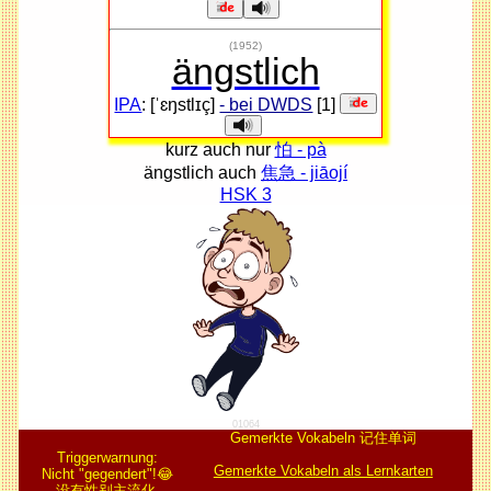
(1952)
ängstlich
IPA
: [ˈɛŋstlɪç]
- bei DWDS
[1]
kurz auch nur
怕 - pà
ängstlich auch
焦急 - jiāojí
HSK 3
01064
Gemerkte Vokabeln 记住单词
Triggerwarnung:
Gemerkte Vokabeln als Lernkarten
Nicht "gegendert"!😂
没有性别主流化.