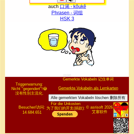
auch
口渴 - kǒukě
Phrasen - 词组
HSK 3
01040
Gemerkte Vokabeln 记住单词
Triggerwarnung:
Gemerkte Vokabeln als Lernkarten
Nicht "gegendert"!😂
没有性别主流化.
Alle gemerkten Vokabeln löschen 删除所有
Für die Unkosten
Besucher/访问:
© asrisoft 2026
为了我们的开支(捐款):
艾塞软件
14.684.651