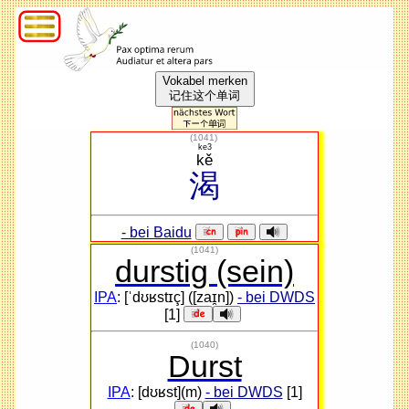
Vokabel merken
记住这个单词
(
1041
)
ke3
kě
渴
- bei Baidu
(1041)
durstig (sein)
IPA
: [ˈdʊʁstɪç] ([zaɪ̯n])
- bei DWDS
[1]
(1040)
Durst
IPA
: [dʊʁst](m)
- bei DWDS
[1]