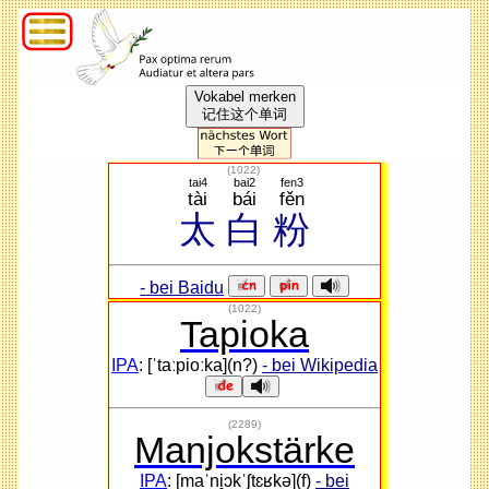
Vokabel merken
记住这个单词
(
1022
)
tai4
bai2
fen3
tài
bái
fěn
太
白
粉
- bei Baidu
(1022)
Tapioka
IPA
: [ˈtaːpioːka](n?)
- bei Wikipedia
(2289)
Manjokstärke
IPA
: [maˈni̯ɔkˈʃtɛʁkə](f)
- bei