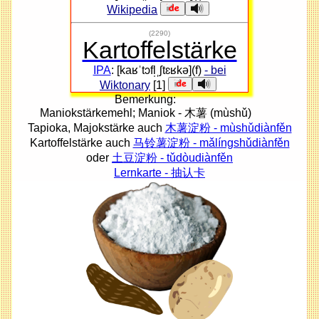
Wikipedia
(2290)
Kartoffelstärke
IPA
: [kaʁˈtɔfl̩ˌʃtɛʁkə](f)
- bei
Wiktonary
[1]
Bemerkung:
Maniokstärkemehl; Maniok - 木薯 (mùshǔ)
Tapioka, Majokstärke auch
木薯淀粉 - mùshǔdiànfěn
Kartoffelstärke auch
马铃薯淀粉 - mǎlíngshǔdiànfěn
oder
土豆淀粉 - tǔdòudiànfěn
Lernkarte - 抽认卡