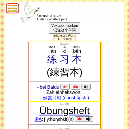
Vokabel merken
记住这个单词
(
1019
)
lian4
xi2
ben3
liàn
xí
běn
练
习
本
(練習本)
- bei Baidu
Zähleinheitswort:
- 倒数计时 (dàoshǔjìshí)
(1019)
Übungsheft
IPA
: [ˈyːbʊŋshɛft](n)
(1372)