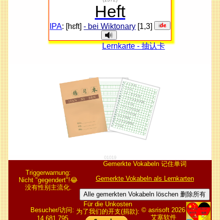
Heft
IPA
: [hɛft]
- bei Wiktonary
[1,3]
Lernkarte - 抽认卡
01019
Gemerkte Vokabeln 记住单词
Triggerwarnung:
Gemerkte Vokabeln als Lernkarten
Nicht "gegendert"!😂
没有性别主流化.
Alle gemerkten Vokabeln löschen 删除所有
Für die Unkosten
Besucher/访问:
© asrisoft 2026
为了我们的开支(捐款):
艾塞软件
14.681.795