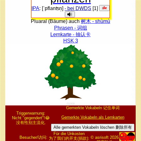
IPA
: [ˈpflanʦn̩]
- bei DWDS
[1]
Pluaral (Bäume) auch
树木 - shùmù
Phrasen - 词组
Lernkarte - 抽认卡
HSK 3
01009
Gemerkte Vokabeln 记住单词
Triggerwarnung:
Gemerkte Vokabeln als Lernkarten
Nicht "gegendert"!😂
没有性别主流化.
Alle gemerkten Vokabeln löschen 删除所有
Für die Unkosten
Besucher/访问:
© asrisoft 2026
为了我们的开支(捐款):