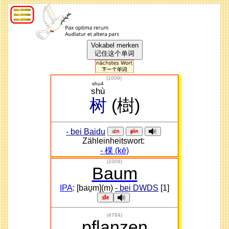
Vokabel merken
记住这个单词
(
1009
)
shu4
shù
树
(樹)
- bei Baidu
Zähleinheitswort:
- 棵 (kē)
(1009)
Baum
IPA
: [baʊ̯m](m)
- bei DWDS
[1]
(4784)
pflanzen