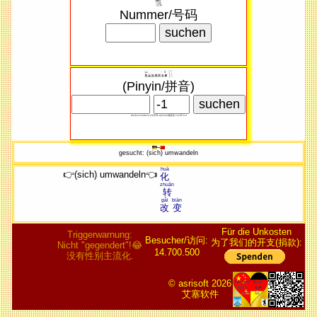
Nummer/号码
(Pinyin/拼音)
Kleibuchstaben/小写​字母 optional/随意​的 Ton/声 0-4
gesucht: (sich) umwandeln
huà
👉(sich) umwandeln👈
化
zhuǎn
转
gǎi
biàn
改
变
Für die Unkosten
Triggerwarnung:
Besucher/访问:
为了我们的开支(捐款):
Nicht "gegendert"!😂
14.700.500
没有性别主流化.
© asrisoft 2026
艾塞软件