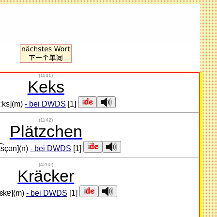
(1141)
Keks
eːks](m)
- bei DWDS
[1]
(1142)
Plätzchen
ɛt͡sçən](n)
- bei DWDS
[1]
(4260)
Kräcker
krɛkɐ](m)
- bei DWDS
[1]