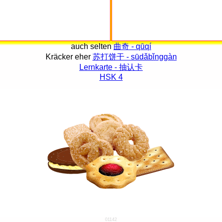
auch selten
曲奇 - qūqí
Kräcker eher
苏打饼干 - sūdǎbǐnggàn
Lernkarte - 抽认卡
HSK 4
01142