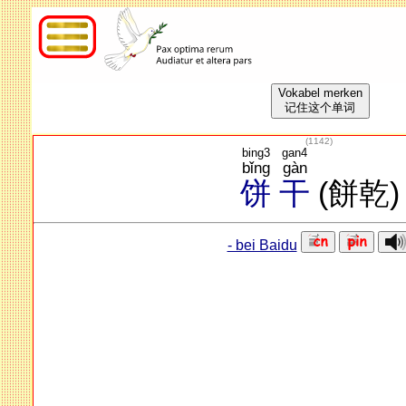
Vokabel merken
记住这个单词
(
1142
)
bing3
gan4
bǐng
gàn
饼
干
(餅乾)
- bei Baidu