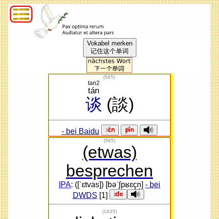
Vokabel merken
记住这个单词
(
565
)
tan2
tán
谈
(談)
- bei Baidu
(565)
(etwas)
besprechen
IPA
: ([ˈɛtvas]) [bəˈʃpʁɛçn̩]
- bei
DWDS
[1]
(1835)