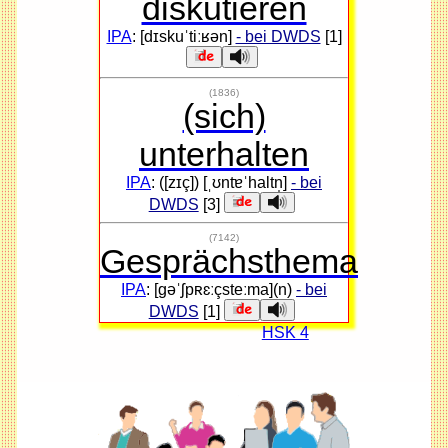
diskutieren
IPA
: [dɪskuˈtiːʁən]
- bei DWDS
[1]
(1836)
(sich)
unterhalten
IPA
: ([zɪç]) [ˌʊntɐˈhaltn̩]
- bei
DWDS
[3]
(7142)
Gesprächsthema
IPA
: [gəˈʃpʀɛːçsteːma](n)
- bei
DWDS
[1]
HSK 4