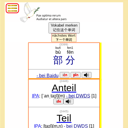
Vokabel merken
记住这个单词
(
3399
)
bu4
fen1
bù
fēn
部
分
- bei Baidu
(2446)
Anteil
IPA
: [ˈanˌtaɪ̯l](m)
- bei DWDS
[1]
(2445)
Teil
IPA
: [taɪ̯l](m,n)
- bei DWDS
[1]